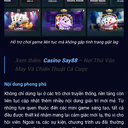
Hỗ trợ chơi game liên tục mà không gặp tình trạng giật lag
Xem thêm:
Casino Say88
– Nơi Thử Vận
May Và Chiến Thuật Cá Cược
Nội dung phong phú
Không chỉ dừng lại ở các trò chơi truyền thống, nền tảng còn
liên tục cập nhật thêm nhiều nội dung giải trí mới mẻ. Từ
những tựa quen thuộc đến các mini game sáng tạo, tất cả
đều được thiết kế nhằm mang lại cảm giác mới lạ, thú vị cho
hội viên. Ngoài ra, các sự kiện, chương trình ưu đãi thường