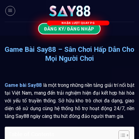
Bỏ
qua
nội
dung
ĐĂNG KÝ/ ĐĂNG NHẬP
Game Bài Say88 – Sân Chơi Hấp Dẫn Cho
Mọi Người Chơi
Game bài Say88
là một trong những nền tảng giải trí nổi bật
tại Việt Nam, mang đến trải nghiệm hiện đại kết hợp hài hòa
với yếu tố truyền thống. Sở hữu kho trò chơi đa dạng, giao
diện dễ sử dụng cùng hệ thống hỗ trợ hoạt động 24/7, nền
tảng Say88 ngày càng thu hút đông đảo người tham gia.
Table of Contents