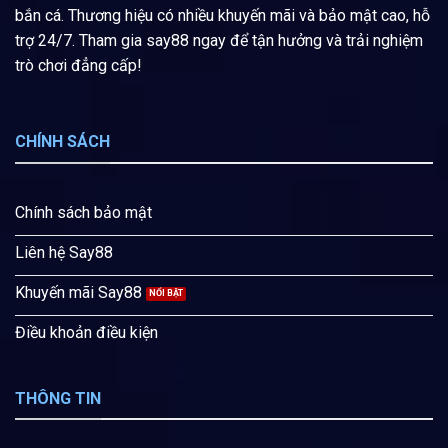
bắn cá. Thương hiệu có nhiều khuyến mãi và bảo mật cao, hỗ
trợ 24/7. Tham gia say88 ngay để tận hưởng và trải nghiệm
trò chơi đẳng cấp!
CHÍNH SÁCH
Chính sách bảo mật
Liên hệ Say88
Khuyến mãi Say88
Điều khoản điều kiện
THÔNG TIN