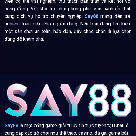
viên có thể trải nghiệm, thử thách bản thân và kết nối với
cộng đồng. Với kho trò chơi phong phú, vận hành ổn định
cùng dịch vụ hỗ trợ chuyên nghiệp,
Say88
mang đến trải
nghiệm toàn diện cho người dùng. Nếu bạn đang tìm kiếm
một sân chơi an toàn, hấp dẫn, đây chắc chắn là lựa chọn
đáng để khám phá.
Say88
là một cổng game giải trí uy tín trực tuyến tại Châu Á
cung cấp các trò chơi như thể thao, casino, đá gà, game bài,