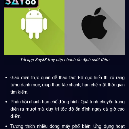
Tải app Say88 truy cập nhanh ổn định suốt đêm
Giao diện trực quan dễ thao tác: Bố cục hiển thị rõ ràng
từng danh mục, giúp thao tác nhanh, hạn chế mất thời gian
tìm kiếm.
Phản hồi nhanh hạn chế đứng hình: Quá trình chuyển trang
diễn ra mượt mà, duy trì tốc độ ổn định ngay cả giờ cao
điểm.
Tương thích nhiều dòng máy phổ biến: Ứng dụng hoạt