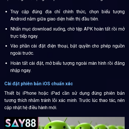
Truy cập đúng địa chỉ chính thức, chọn biểu tượng
Android nằm giữa giao diện hiển thị đầu tiên.
Nhấn mục download xuống, chờ tệp APK hoàn tất rồi mở
trực tiếp ngay.
Vào phần cài đặt điện thoại, bật quyền cho phép nguồn
ngoài trước.
Hoàn tất cài đặt, mở biểu tượng ngoài màn hình rồi đăng
nhập ngay.
Cài đặt phiên bản iOS chuẩn xác
Thiết bị iPhone hoặc iPad cần sử dụng đúng phiên bản
tương thích nhằm tránh lỗi xác minh. Trước lúc thao tác, nên
cập nhật hệ điều hành mới.