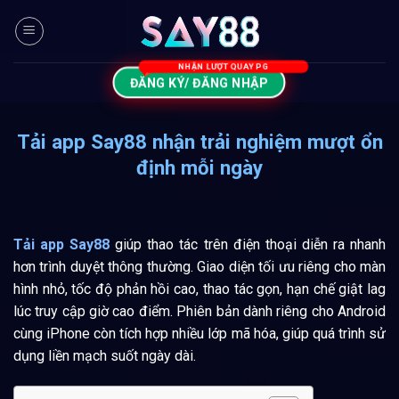
Bỏ
qua
nội
dung
ĐĂNG KÝ/ ĐĂNG NHẬP
Tải app Say88 nhận trải nghiệm mượt ổn
định mỗi ngày
Tải app Say88
giúp thao tác trên điện thoại diễn ra nhanh
hơn trình duyệt thông thường. Giao diện tối ưu riêng cho màn
hình nhỏ, tốc độ phản hồi cao, thao tác gọn, hạn chế giật lag
lúc truy cập giờ cao điểm. Phiên bản dành riêng cho Android
cùng iPhone còn tích hợp nhiều lớp mã hóa, giúp quá trình sử
dụng liền mạch suốt ngày dài.