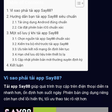
Table of Contents
Vì sao phải tải app Say88?
Hướng dẫn bạn tải app Say88 siêu chuẩn
Tải ứng dụng Android đúng chuẩn
Cài đặt phiên bản iOS chuẩn xác
Một số lưu ý khi tải app Say88
Chọn nguồn tải app Say88 chuẩn xác
Kiểm tra bộ nhớ trước tải app Say88
Ưu tiên kết nối mạng ổn định liên tục
Hạn chế lưu dữ liệu trên thiết bị lạ
Cập nhật phiên bản mới thường xuyên định kỳ
Kết luận
Vì sao phải tải app Say88?
Tải app Say88
giúp quá trình truy cập trên điện thoại diễn ra
nhanh hơn, ổn định hơn suốt ngày. Phiên bản ứng dụng riêng
còn hạn chế lỗi hiển thị, tối ưu thao tác rõ rệt hơn.