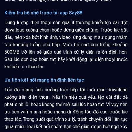
Kiểm tra bộ nhớ trước tải app Say88
Dung lượng điện thoại còn quá ít thường khiến tệp cài đặt
download xuống chậm hoặc dừng giữa chừng. Trước lúc bắt
đầu, nên xóa bớt hình ảnh, video, ứng dụng ít sử dụng nhằm
tạo khoảng trống phù hợp. Mức bộ nhớ còn trống khoảng
500MB trở lên sẽ giúp quá trình xử lý diễn ra ổn định hơn.
Sau lúc dọn dẹp hoàn tất, hãy khởi động lại điện thoại trước
khi tiếp tục thao tác.
Ưu tiên kết nối mạng ổn định liên tục
Tốc độ mạng ảnh hưởng trực tiếp tới thời gian download
xuống trên điện thoại. Nếu tín hiệu quá yếu, tệp cài đặt dễ
phát sinh lỗi hoặc không thể mở sau lúc hoàn tất. Vì vậy nên
ưu tiên wifi mạnh hoặc mạng di động tốc độ cao trước lúc
thao tác. Trong suốt quá trình xử lý, tránh chuyển đổi liên tục
giữa nhiều loại kết nối nhằm hạn chế gián đoạn bất ngờ xảy