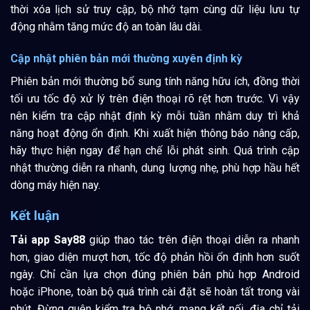
thời xóa lịch sử truy cập, bộ nhớ tạm cùng dữ liệu lưu tự
động nhằm tăng mức độ an toàn lâu dài.
Cập nhật phiên bản mới thường xuyên định kỳ
Phiên bản mới thường bổ sung tính năng hữu ích, đồng thời
tối ưu tốc độ xử lý trên điện thoại rõ rệt hơn trước. Vì vậy
nên kiểm tra cập nhật định kỳ mỗi tuần nhằm duy trì khả
năng hoạt động ổn định. Khi xuất hiện thông báo nâng cấp,
hãy thực hiện ngay để hạn chế lỗi phát sinh. Quá trình cập
nhật thường diễn ra nhanh, dung lượng nhẹ, phù hợp hầu hết
dòng máy hiện nay.
Kết luận
Tải app Say88
giúp thao tác trên điện thoại diễn ra nhanh
hơn, giao diện mượt hơn, tốc độ phản hồi ổn định hơn suốt
ngày. Chỉ cần lựa chọn đúng phiên bản phù hợp Android
hoặc iPhone, toàn bộ quá trình cài đặt sẽ hoàn tất trong vài
phút. Đừng quên kiểm tra bộ nhớ, mạng kết nối, địa chỉ tải