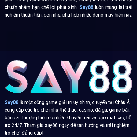
chuẩn nhằm hạn chế lỗi phát sinh.
Say88
luôn mang lại trải
nghiệm thuận tiện, gọn nhẹ, phù hợp nhiều dòng máy hiện nay.
Say88
là một cổng game giải trí uy tín trực tuyến tại Châu Á
cung cấp các trò chơi như thể thao, casino, đá gà, game bài,
bắn cá. Thương hiệu có nhiều khuyến mãi và bảo mật cao, hỗ
trợ 24/7. Tham gia say88 ngay để tận hưởng và trải nghiệm
trò chơi đẳng cấp!