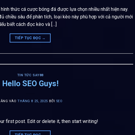
hình thức cá cược bóng đá được lựa chọn nhiều nhất hiện nay.
ủ chiều sâu để phân tích, loại kèo này phù hợp với cả người mới
Nếu biết cách đọc kèo và […]
TIẾP TỤC ĐỌC
→
TIN TỨC SAY88
Hello SEO Guys!
ĐĂNG VÀO
THÁNG 8 25, 2025
BỞI
SEO
irst post. Edit or delete it, then start writing!
TIẾP TỤC ĐỌC
→