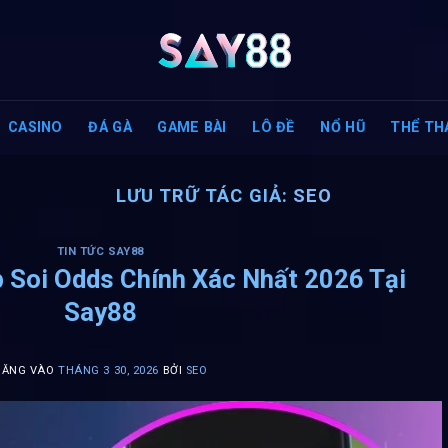
CASINO
ĐÁ GÀ
GAME BÀI
LÔ ĐỀ
NỔ HŨ
THỂ TH
LƯU TRỮ TÁC GIẢ:
SEO
TIN TỨC SAY88
p Soi Odds Chính Xác Nhất 2026 Tại
Say88
ĐĂNG VÀO
THÁNG 3 30, 2026
BỞI
SEO