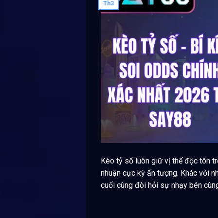
Th3
Kèo tỷ số luôn giữ vị thế độc tôn 
nhuận cực kỳ ấn tượng. Khác với n
cuối cùng đòi hỏi sự nhạy bén cùng