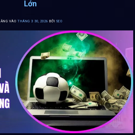
Lớn
ĐĂNG VÀO
THÁNG 3 30, 2026
BỞI
SEO