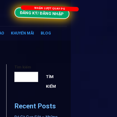
ĐĂNG KÝ/ ĐĂNG NHẬP
AO
KHUYẾN MÃI
BLOG
Tìm kiếm
TÌM
KIẾM
Recent Posts