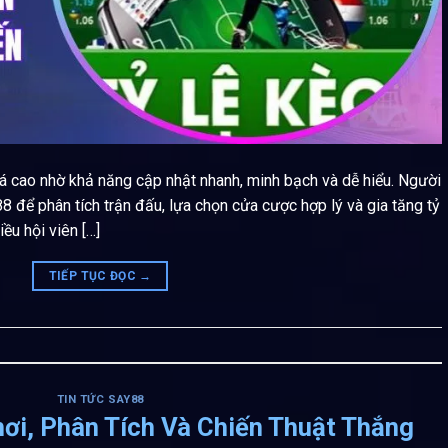
á cao nhờ khả năng cập nhật nhanh, minh bạch và dễ hiểu. Người
8 để phân tích trận đấu, lựa chọn cửa cược hợp lý và gia tăng tỷ
ều hội viên […]
TIẾP TỤC ĐỌC
→
TIN TỨC SAY88
ơi, Phân Tích Và Chiến Thuật Thắng