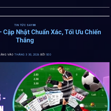
TIN TỨC SAY88
– Cập Nhật Chuẩn Xác, Tối Ưu Chiến
Thắng
ĐĂNG VÀO
THÁNG 3 30, 2026
BỞI
SEO