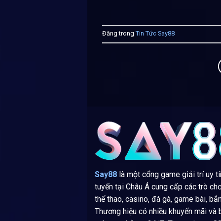
Đăng trong
Tin Tức Say88
Say88
là một cổng game giải trí uy tí
tuyến tại Châu Á cung cấp các trò ch
thể thao, casino, đá gà, game bài, bắn
Thương hiệu có nhiều khuyến mãi và