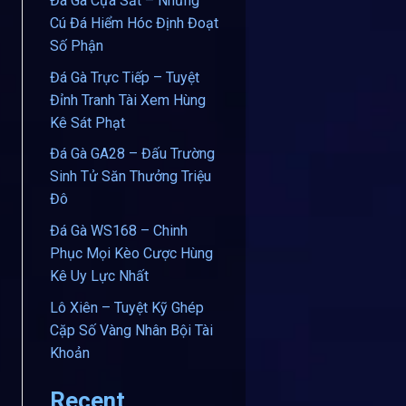
Đá Gà Cựa Sắt – Những
Cú Đá Hiểm Hóc Định Đoạt
Số Phận
Đá Gà Trực Tiếp – Tuyệt
Đỉnh Tranh Tài Xem Hùng
Kê Sát Phạt
Đá Gà GA28 – Đấu Trường
Sinh Tử Săn Thưởng Triệu
Đô
Đá Gà WS168 – Chinh
Phục Mọi Kèo Cược Hùng
Kê Uy Lực Nhất
Lô Xiên – Tuyệt Kỹ Ghép
Cặp Số Vàng Nhân Bội Tài
Khoản
Recent