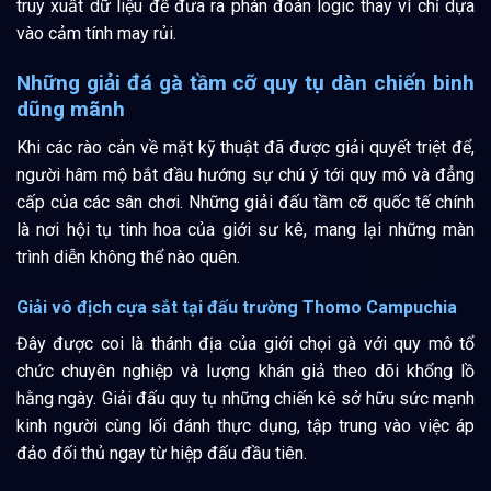
truy xuất dữ liệu để đưa ra phán đoán logic thay vì chỉ dựa
vào cảm tính may rủi.
Những giải đá gà tầm cỡ quy tụ dàn chiến binh
dũng mãnh
Khi các rào cản về mặt kỹ thuật đã được giải quyết triệt để,
người hâm mộ bắt đầu hướng sự chú ý tới quy mô và đẳng
cấp của các sân chơi. Những giải đấu tầm cỡ quốc tế chính
là nơi hội tụ tinh hoa của giới sư kê, mang lại những màn
trình diễn không thể nào quên.
Giải vô địch cựa sắt tại đấu trường Thomo Campuchia
Đây được coi là thánh địa của giới chọi gà với quy mô tổ
chức chuyên nghiệp và lượng khán giả theo dõi khổng lồ
hằng ngày. Giải đấu quy tụ những chiến kê sở hữu sức mạnh
kinh người cùng lối đánh thực dụng, tập trung vào việc áp
đảo đối thủ ngay từ hiệp đấu đầu tiên.