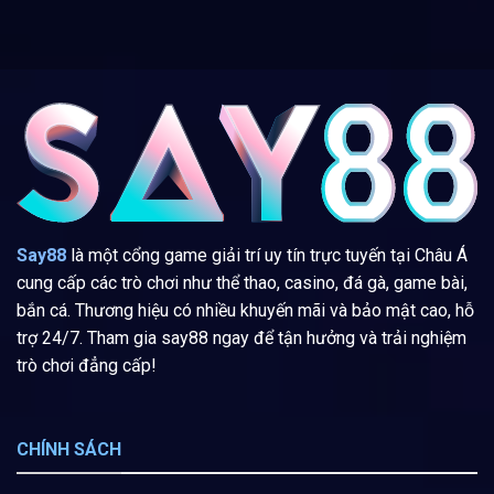
Say88
là một cổng game giải trí uy tín trực tuyến tại Châu Á
cung cấp các trò chơi như thể thao, casino, đá gà, game bài,
bắn cá. Thương hiệu có nhiều khuyến mãi và bảo mật cao, hỗ
trợ 24/7. Tham gia say88 ngay để tận hưởng và trải nghiệm
trò chơi đẳng cấp!
CHÍNH SÁCH