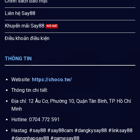
Chính sách bảo mật
Liên hệ Say88
Khuyến mãi Say88
Điều khoản điều kiện
THÔNG TIN
Website:
https://choco.tw/
Thông tin chi tiết:
Địa chỉ: 12 Âu Cơ, Phường 10, Quận Tân Bình, TP. Hồ Chí
Minh
Hotline: 0704 772 591
Hastag: #say88 #say88cam #dangkysay88 #linksay88
#dangnhapsay88 #gamesay88