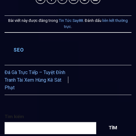
Bài viết này được đăng trong
Tin Tức Say88
. Đánh dấu
liên kết thường
trực
.
SEO
Đá Gà Trực Tiếp – Tuyệt Đỉnh
Tranh Tài Xem Hùng Kê Sát
Phạt
Tìm kiếm
TÌM