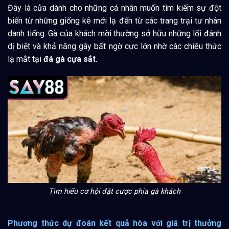
Đây là cửa dành cho những cá nhân muốn tìm kiếm sự đột
biến từ những giống kê mới lạ đến từ các trang trại tư nhân
danh tiếng. Gà của khách mời thường sở hữu những lối đánh
dị biệt và khả năng gây bất ngờ cực lớn nhờ các chiêu thức
lạ mắt tại
đá gà cựa sắt.
Tìm hiểu cơ hội đặt cược phía gà khách
Phương thức dự đoán kết quả hòa với giá trị thưởng