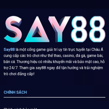
Say88
là một cổng game giải trí uy tín trực tuyến tại Châu Á
cung cấp các trò chơi như thể thao, casino, đá gà, game bài,
bắn cá. Thương hiệu có nhiều khuyến mãi và bảo mật cao, hỗ
trợ 24/7. Tham gia say88 ngay để tận hưởng và trải nghiệm
trò chơi đẳng cấp!
CHÍNH SÁCH