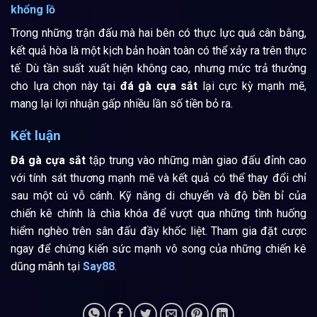
khổng lồ
Trong những trận đấu mà hai bên có thực lực quá cân bằng,
kết quả hòa là một kịch bản hoàn toàn có thể xảy ra trên thực
tế. Dù tần suất xuất hiện không cao, nhưng mức trả thưởng
cho lựa chọn này tại
đá gà cựa sắt
lại cực kỳ mạnh mẽ,
mang lại lợi nhuận gấp nhiều lần số tiền bỏ ra.
Kết luận
Đá gà cựa sắt
tập trung vào những màn giao đấu đỉnh cao
với tính sát thương mạnh mẽ và kết quả có thể thay đổi chỉ
sau một cú vỗ cánh. Kỹ năng di chuyển và độ bền bỉ của
chiến kê chính là chìa khóa để vượt qua những tình huống
hiểm nghèo trên sân đấu đầy khốc liệt. Tham gia đặt cược
ngay để chứng kiến sức mạnh vô song của những chiến kê
dũng mãnh tại
Say88
.