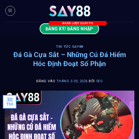
Bỏ
qua
nội
dung
ĐĂNG KÝ/ ĐĂNG NHẬP
TIN TỨC SAY88
Đá Gà Cựa Sắt – Những Cú Đá Hiểm
Hóc Định Đoạt Số Phận
ĐĂNG VÀO
THÁNG 3 30, 2026
BỞI
SEO
30
Th3