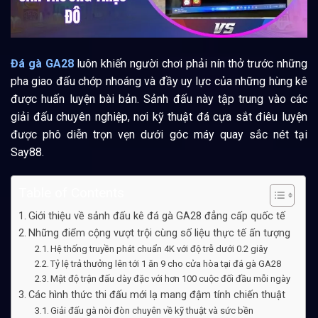
Đá gà GA28
luôn khiến người chơi phải nín thở trước những
pha giao đấu chớp nhoáng và đầy uy lực của những hùng kê
được huấn luyện bài bản. Sảnh đấu này tập trung vào các
giải đấu chuyên nghiệp, nơi kỹ thuật đá cựa sắt điêu luyện
được phô diễn trọn vẹn dưới góc máy quay sắc nét tại
Say88.
Table of Contents
Giới thiệu về sảnh đấu kê đá gà GA28 đẳng cấp quốc tế
Những điểm cộng vượt trội cùng số liệu thực tế ấn tượng
Hệ thống truyền phát chuẩn 4K với độ trễ dưới 0.2 giây
Tỷ lệ trả thưởng lên tới 1 ăn 9 cho cửa hòa tại đá gà GA28
Mật độ trận đấu dày đặc với hơn 100 cuộc đối đầu mỗi ngày
Các hình thức thi đấu mới lạ mang đậm tính chiến thuật
Giải đấu gà nòi đòn chuyên về kỹ thuật và sức bền