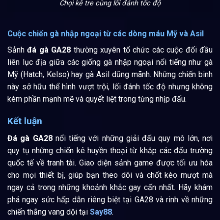
Chọi kê tre cùng lối đánh tốc độ
Cuộc chiến gà nhập ngoại từ các dòng máu Mỹ và Asil
Sảnh
đá gà GA28
thường xuyên tổ chức các cuộc đối đầu
liên lục địa giữa các giống gà nhập ngoại nổi tiếng như gà
Mỹ (Hatch, Kelso) hay gà Asil dũng mãnh. Những chiến binh
này sở hữu thể hình vượt trội, lối đánh tốc độ nhưng không
kém phần mạnh mẽ và quyết liệt trong từng nhịp đấu.
Kết luận
Đá gà GA28
nổi tiếng với những giải đấu quy mô lớn, nơi
quy tụ những chiến kê huyền thoại từ khắp các đấu trường
quốc tế về tranh tài. Giao diện sảnh game được tối ưu hóa
cho mọi thiết bị, giúp bạn theo dõi và chốt kèo mượt mà
ngay cả trong những khoảnh khắc gay cấn nhất. Hãy khám
phá ngay sức hấp dẫn riêng biệt tại GA28 và rinh về những
chiến thắng vang dội tại
Say88
.