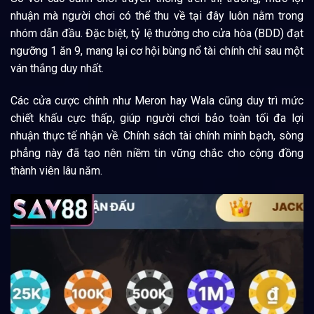
nhuận mà người chơi có thể thu về tại đây luôn nằm trong
nhóm dẫn đầu. Đặc biệt, tỷ lệ thưởng cho cửa hòa (BDD) đạt
ngưỡng 1 ăn 9, mang lại cơ hội bùng nổ tài chính chỉ sau một
ván thắng duy nhất.
Các cửa cược chính như Meron hay Wala cũng duy trì mức
chiết khấu cực thấp, giúp người chơi bảo toàn tối đa lợi
nhuận thực tế nhận về. Chính sách tài chính minh bạch, sòng
phẳng này đã tạo nên niềm tin vững chắc cho cộng đồng
thành viên lâu năm.