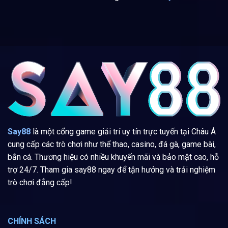
Say88
là một cổng game giải trí uy tín trực tuyến tại Châu Á
cung cấp các trò chơi như thể thao, casino, đá gà, game bài,
bắn cá. Thương hiệu có nhiều khuyến mãi và bảo mật cao, hỗ
trợ 24/7. Tham gia say88 ngay để tận hưởng và trải nghiệm
trò chơi đẳng cấp!
CHÍNH SÁCH