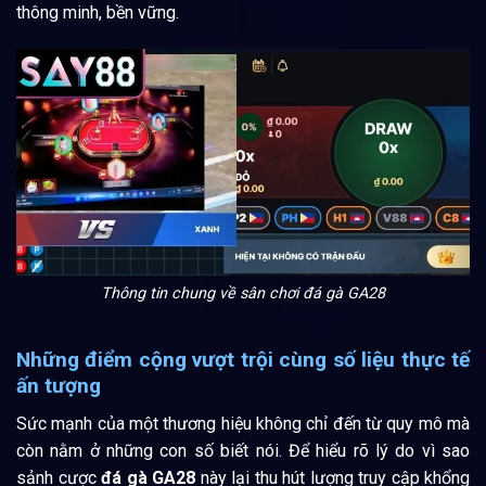
thông minh, bền vững.
Thông tin chung về sân chơi đá gà GA28
Những điểm cộng vượt trội cùng số liệu thực tế
ấn tượng
Sức mạnh của một thương hiệu không chỉ đến từ quy mô mà
còn nằm ở những con số biết nói. Để hiểu rõ lý do vì sao
sảnh cược
đá gà GA28
này lại thu hút lượng truy cập khổng