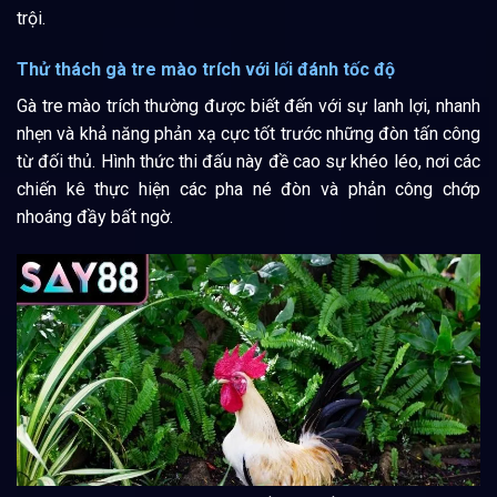
trội.
Thử thách gà tre mào trích với lối đánh tốc độ
Gà tre mào trích thường được biết đến với sự lanh lợi, nhanh
nhẹn và khả năng phản xạ cực tốt trước những đòn tấn công
từ đối thủ. Hình thức thi đấu này đề cao sự khéo léo, nơi các
chiến kê thực hiện các pha né đòn và phản công chớp
nhoáng đầy bất ngờ.