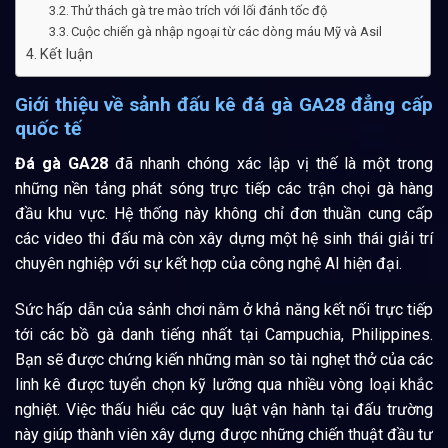
Thử thách gà tre mào trích với lối đánh tốc độ
Cuộc chiến gà nhập ngoại từ các dòng máu Mỹ và Asil
Kết luận
Giới thiệu về sảnh đấu kê đá gà GA28 đẳng cấp
quốc tế
Đá gà GA28
đã nhanh chóng xác lập vị thế là một trong
những nền tảng phát sóng trực tiếp các trận chọi gà hàng
đầu khu vực. Hệ thống này không chỉ đơn thuần cung cấp
các video thi đấu mà còn xây dựng một hệ sinh thái giải trí
chuyên nghiệp với sự kết hợp của công nghệ AI hiện đại.
Sức hấp dẫn của sảnh chơi nằm ở khả năng kết nối trực tiếp
tới các bồ gà danh tiếng nhất tại Campuchia, Philippines.
Bạn sẽ được chứng kiến những màn so tài nghẹt thở của các
linh kê được tuyển chọn kỹ lưỡng qua nhiều vòng loại khắc
nghiệt. Việc thấu hiểu các quy luật vận hành tại đấu trường
này giúp thành viên xây dựng được những chiến thuật đầu tư