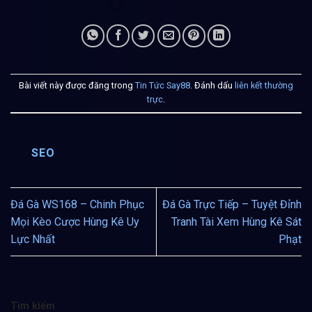
Bài viết này được đăng trong
Tin Tức Say88
. Đánh dấu
liên kết thường
trực
.
SEO
Đá Gà WS168 – Chinh Phục
Đá Gà Trực Tiếp – Tuyệt Đỉnh
Mọi Kèo Cược Hùng Kê Uy
Tranh Tài Xem Hùng Kê Sát
Lực Nhất
Phạt
Tìm kiếm