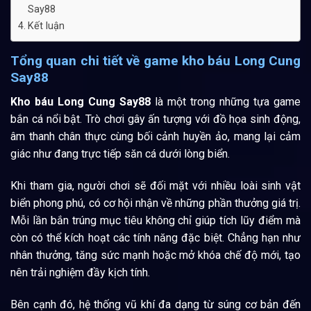
Say88
Kết luận
Tổng quan chi tiết về game kho báu Long Cung
Say88
Kho báu Long Cung Say88
là một trong những tựa game
bắn cá nổi bật. Trò chơi gây ấn tượng với đồ họa sinh động,
âm thanh chân thực cùng bối cảnh huyền ảo, mang lại cảm
giác như đang trực tiếp săn cá dưới lòng biển.
Khi tham gia, người chơi sẽ đối mặt với nhiều loài sinh vật
biển phong phú, có cơ hội nhận về những phần thưởng giá trị.
Mỗi lần bắn trúng mục tiêu không chỉ giúp tích lũy điểm mà
còn có thể kích hoạt các tính năng đặc biệt. Chẳng hạn như
nhân thưởng, tăng sức mạnh hoặc mở khóa chế độ mới, tạo
nên trải nghiệm đầy kịch tính.
Bên cạnh đó, hệ thống vũ khí đa dạng từ súng cơ bản đến