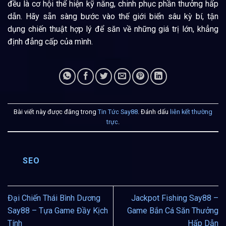
đều là cơ hội thể hiện kỹ năng, chinh phục phần thưởng hấp
dẫn. Hãy sẵn sàng bước vào thế giới biển sâu kỳ bí, tận
dụng chiến thuật hợp lý để săn về những giá trị lớn, khẳng
định đẳng cấp của mình.
Bài viết này được đăng trong
Tin Tức Say88
. Đánh dấu
liên kết thường
trực
.
SEO
Đại Chiến Thái Bình Dương
Jackpot Fishing Say88 –
Say88 – Tựa Game Đầy Kịch
Game Bắn Cá Săn Thưởng
Tính
Hấp Dẫn