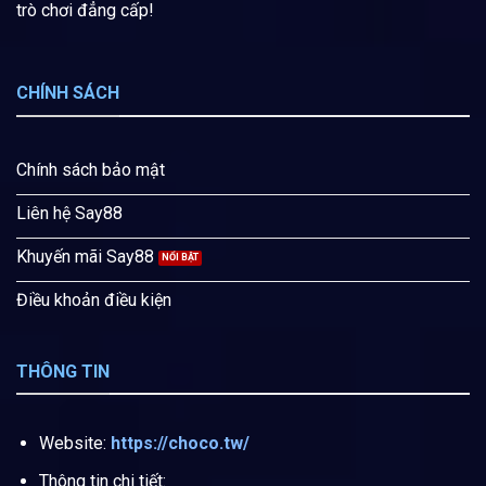
trò chơi đẳng cấp!
CHÍNH SÁCH
Chính sách bảo mật
Liên hệ Say88
Khuyến mãi Say88
Điều khoản điều kiện
THÔNG TIN
Website:
https://choco.tw/
Thông tin chi tiết: