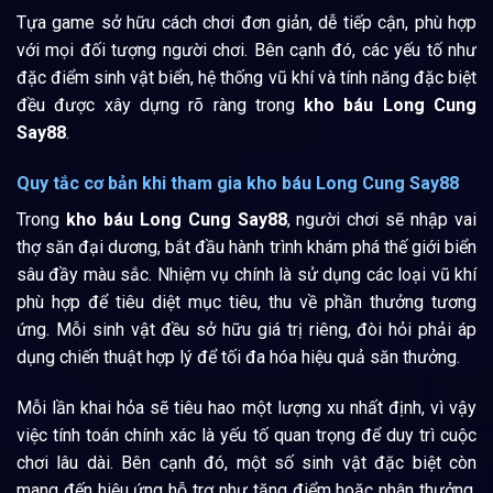
Tựa game sở hữu cách chơi đơn giản, dễ tiếp cận, phù hợp
với mọi đối tượng người chơi. Bên cạnh đó, các yếu tố như
đặc điểm sinh vật biển, hệ thống vũ khí và tính năng đặc biệt
đều được xây dựng rõ ràng trong
kho báu Long Cung
Say88
.
Quy tắc cơ bản khi tham gia kho báu Long Cung Say88
Trong
kho báu Long Cung Say88
, người chơi sẽ nhập vai
thợ săn đại dương, bắt đầu hành trình khám phá thế giới biển
sâu đầy màu sắc. Nhiệm vụ chính là sử dụng các loại vũ khí
phù hợp để tiêu diệt mục tiêu, thu về phần thưởng tương
ứng. Mỗi sinh vật đều sở hữu giá trị riêng, đòi hỏi phải áp
dụng chiến thuật hợp lý để tối đa hóa hiệu quả săn thưởng.
Mỗi lần khai hỏa sẽ tiêu hao một lượng xu nhất định, vì vậy
việc tính toán chính xác là yếu tố quan trọng để duy trì cuộc
chơi lâu dài. Bên cạnh đó, một số sinh vật đặc biệt còn
mang đến hiệu ứng hỗ trợ như tăng điểm hoặc nhân thưởng,