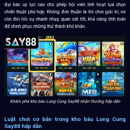
đại bác uy lực cao cho phép hội viên linh hoạt lựa chọn
chiến thuật phù hợp. Không đơn thuần là trò chơi giải trí, nó
còn đòi hỏi sự nhanh nhạy, quan sát tốt, khả năng tính toán
để chinh phục những thử thách khó khăn.
Khám phá kho báu Long Cung Say88 nhận thưởng hấp dẫn
Luật chơi cơ bản trong kho báu Long Cung
Say88 hấp dẫn