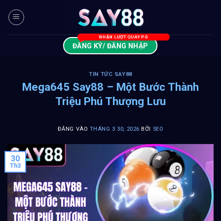
Bỏ
qua
nội
dung
ĐĂNG KÝ/ ĐĂNG NHẬP
TIN TỨC SAY88
Mega645 Say88 – Một Bước Thành
Triệu Phú Thượng Lưu
ĐĂNG VÀO
THÁNG 3 30, 2026
BỞI
SEO
30
Th3