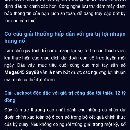
định đầu tư chính xác hơn. Công nghệ lưu trữ đám mây đảm
bảo thông tin của bạn luôn an toàn, dễ dàng truy cập bất kỳ
lúc nào cần thiết.
Cơ cấu giải thưởng hấp dẫn với giá trị lợi nhuận
bùng nổ
Làm chủ quy trình tổ chức mang lại sự tự tin cho thành viên
khi thực hiện các giao dịch dự đoán con số trực tuyến mỗi
ngày. Dẫu vậy, mục tiêu cuối cùng của mọi tay săn số
Mega645 Say88
vẫn là nắm bắt được các ngưỡng lợi nhuận
mà mình có thể đạt được.
Giải Jackpot độc đắc với giá trị cộng dồn tối thiểu 12 tỷ
đồng
Đây là mức thưởng cao nhất dành cho những cá nhân dự
đoán chính xác toàn bộ 6 con số trong bộ kết quả chính thức
của kỳ quay. Nếu không có người trúng giải trong một kỳ, số