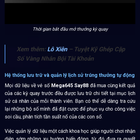
Thời gian bắt đầu mở thưởng kỳ quay
Xem thêm:
Lô Xiên
– Tuyệt Kỹ Ghép Cặp
Số Vàng Nhân Bội Tài Khoản
Hệ thống lưu trữ và quản lý lịch sử trúng thưởng tự động
Mọi dữ liệu về vé số
Mega645 Say88
đã mua cùng kết quả
của các kỳ quay trước đều được lưu trữ chi tiết tại mục lịch
sử cá nhân của mỗi thành viên. Bạn có thể dễ dàng tra cứu
lại những bộ số mình đã đặt cược để phục vụ cho công việc
soi cầu, phân tích tần suất nổ của các con số.
Việc quản lý dữ liệu một cách khoa học giúp người chơi nhận
diện sớm những xu hướng biến động, từ đó đưa ra quyết