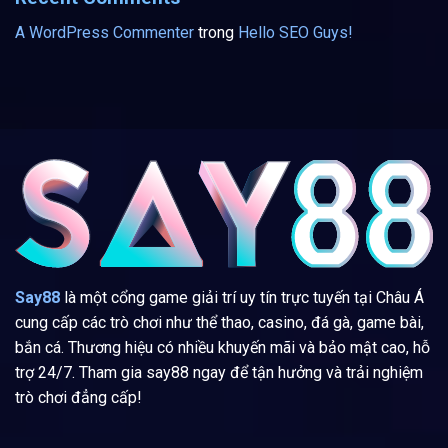
A WordPress Commenter
trong
Hello SEO Guys!
Say88
là một cổng game giải trí uy tín trực tuyến tại Châu Á
cung cấp các trò chơi như thể thao, casino, đá gà, game bài,
bắn cá. Thương hiệu có nhiều khuyến mãi và bảo mật cao, hỗ
trợ 24/7. Tham gia say88 ngay để tận hưởng và trải nghiệm
trò chơi đẳng cấp!