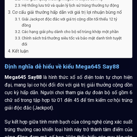
Hệ thống lưu trữ và quản lý lịch sử trúng thưởng tự động
Cơ cấu giải thưởng hấp dẫn với giá trị lợi nhuận bùng nổ
Giải Jackpot độc đắc với giá trị cộng dồn tối thiểu 12 tỷ
đồng
Các hạng giải phụ dành cho bộ số trùng khớp một phần
Chính sách trả thưởng siêu tốc và bảo mật danh tính tuyệt
đối
Kết luận
Định nghĩa dễ hiểu về kiểu Mega645 Say88
Mega645 Say88
là hình thức xổ số điện toán tự chọn hiện
đại, mang lại cơ hội đổi đời với giá trị giải thưởng cộng dồn
cực kỳ hấp dẫn. Người chơi tham gia dự đoán bộ số gồm 6
chữ số trong tập hợp từ 01 đến 45 để tìm kiếm cơ hội trúng
giải độc đắc (Jackpot).
Sự kết hợp giữa tính minh bạch của công nghệ cùng xác suất
trúng thưởng cao khiến loại hình này trở thành tâm điểm của