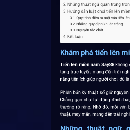
Những thuật ngữ quan trọng tron
Hướng dẫn luật chơi tiến lên mi
Quy trình diễn ra một ván tiến l
Những quy định khi ăn trắng
Nguyên tắc chặt
Kết luận
Khám phá tiến lên m
Tiến lên miền nam Say88
không c
tảng trực tuyến, mang đến trải nghi
năng tiện ích giúp người chơi, dù l
Phiên bản kỹ thuật số giữ nguyên 
Chẳng gạn như tự động đánh bài, c
thưởng rõ ràng. Nhờ đó, mỗi ván b
thuật, may mắn, mang đến trải nghi
Những thuật ngữ q