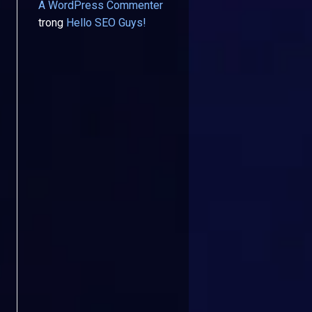
A WordPress Commenter
trong
Hello SEO Guys!