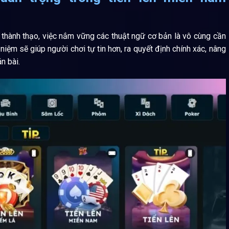
thành thạo, việc nắm vững các thuật ngữ cơ bản là vô cùng cần
 niệm sẽ giúp người chơi tự tin hơn, ra quyết định chính xác, nâng
án bài.