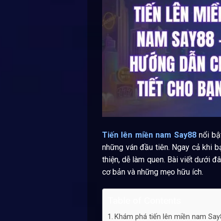
Tiến lên miền nam Say88
nổi bật
những ván đầu tiên. Ngay cả khi bạ
thiện, dễ làm quen. Bài viết dưới 
cơ bản và những mẹo hữu ích.
Table of Contents
Khám phá tiến lên miền nam Say