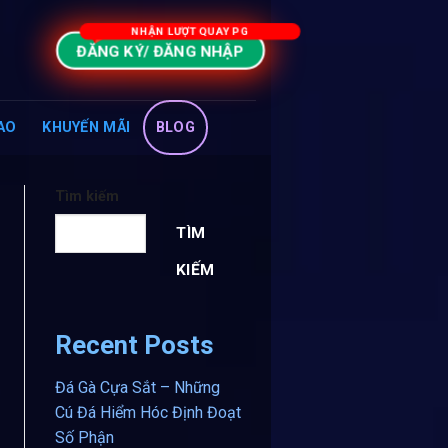
ĐĂNG KÝ/ ĐĂNG NHẬP
AO
KHUYẾN MÃI
BLOG
Tìm kiếm
TÌM
KIẾM
Recent Posts
Đá Gà Cựa Sắt – Những
Cú Đá Hiểm Hóc Định Đoạt
Số Phận