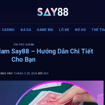
CASINO
ĐÁ GÀ
GAME BÀI
LÔ ĐỀ
NỔ HŨ
THỂ TH
TIN TỨC SAY88
Nam Say88 – Hướng Dẫn Chi Tiết
Cho Bạn
ĐĂNG VÀO
THÁNG 3 30, 2026
BỞI
SEO