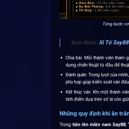
Từng bước cơ b
Xem thêm:
Xì Tố Say88
Chia bài: Mỗi thành viên tham 
dựng chiến thuật từ đầu để thuận
Đánh quân: Trong lượt của mình,
phù hợp giúp kiểm soát ván đấu,
Kết thúc ván: Khi một thành viê
tính điểm dựa trên số lá còn gi
Những quy định khi ăn trắ
Trong
tiến lên miền nam Say88
,